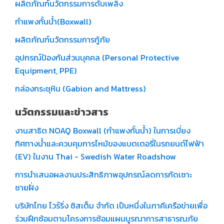
ผลิตภัณฑ์นวัตกรรมการดับเพลิง
กำแพงกั้นน้ำ(Boxwall)
ผลิตภัณฑ์นวัตกรรมการกู้ภัย
อุปกรณ์ป้องกันส่วนบุคคล (Personal Protective
Equipment, PPE)
กล่องกระชุหิน (Gabion and Mattress)
นวัตกรรมและข่าวสาร
งานสาธิต NOAQ Boxwall (กำแพงกั้นน้ำ) ในการเบี่ยง
ทิศทางน้ำและควบคุมการไหม้ของแบตเตอรี่ในรถยนต์ไฟฟ้า
(EV) ในงาน Thai - Swedish Water Roadshow
การนำเสนอผลงานประสิทธิภาพอุปกรณ์ลดการกัดเซาะ
ชายฝั่ง
บริษัทไทย ไวร์ริ่ง ซิสเต็ม จำกัด เป็นหนึ่งในภาคีเครือข่ายเพื่อ
ร่วมฝึกซ้อมตามโครงการซ้อมแผนบูรณาการสาธารณภัย