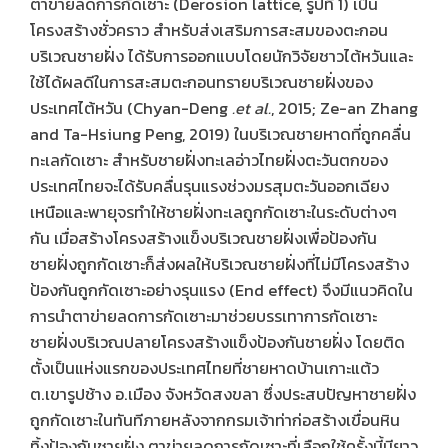
ตาข่ายลดการกัดเซาะ (Derosion lattice, รูปที่ 1) เป็น
โครงสร้างชั่วคราว สำหรับส่งเสริมการสะสมของตะกอน
บริเวณชายฝั่ง ได้รับการออกแบบโดยนักวิจัยชาวไต้หวันและ
ใช้ได้ผลดีในการสะสมตะกอนทรายบริเวณชายฝั่งของ
ประเทศไต้หวัน (Chyan-Deng
.et al.
, 2015; Ze-an Zhang
and Ta-Hsiung Peng, 2019) ในบริเวณชายหาดที่ถูกคลื่น
ทะเลกัดเซาะ สำหรับชายฝั่งทะเลอ่าวไทยฝั่งตะวันตกของ
ประเทศไทยจะได้รับคลื่นรุนแรงช่วงมรสุมตะวันออกเฉียง
เหนือและพายุจรทำให้ชายฝั่งทะเลถูกกัดเซาะในระดับต่างๆ
กัน เมื่อสร้างโครงสร้างแข็งบริเวณชายฝั่งเพื่อป้องกัน
ชายฝั่งถูกกัดเซาะก็ส่งผลให้บริเวณชายฝั่งที่ไม่มีโครงสร้าง
ป้องกันถูกกัดเซาะอย่างรุนแรง (End effect) จึงมีแนวคิดใน
การนำตาข่ายลดการกัดเซาะมาช่วยบรรเทาการกัดเซาะ
ชายฝั่งบริเวณปลายโครงสร้างแข็งป้องกันชายฝั่ง โดยติด
ตั้งเป็นแห่งแรกของประเทศไทยที่ชายหาดบ้านเกาะแต้ว
ต.เขารูปช้าง อ.เมือง จังหวัดสงขลา ซึ่งประสบปัญหาชายฝั่ง
ถูกกัดเซาะในทันทีภายหลังจากกรมเจ้าท่าก่อสร้างเขื่อนหิน
ทิ้งป้องกันชายฝั่ง ตาข่ายลดการกัดเซาะที่เลือกใช้ครั้งนี้มียาว