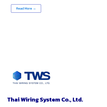
ไทย ไวร์ริ่ง ซิสเต็ม จำกัด ได้นำมาศึกษาวิจัยร่วมกับ
Read More →
สถาบันวิจัยทรัพยากรทางน้ำ จุฬาลงกรณ์มหาวิทยาลัย,
วิทยาลัยนวัตกรรมการผลิตขั้นสูง สถาบันเทคโนโลยี
พระจอมเกล้าเจ้าคุณทหารลาดกระบัง, วิศวกรรมศาสตร์
และสถาปัตยกรรมศาสตร์ มหาวิทยาลัยเทคโนโลยีราช
มงคลสุวรรณภูมิ (ศูนย์หันตรา), สถาบันวิจัยแสงซินโค
รตรอน (องค์การมหาชน) เพื่อพัฒนาต่อยอดให้เหมาะ
สมและเกิดประโยชน์สูงสุดกับการใช้งานในประเทศไทย
ถูกออกแบบโดยประยุกต์หลักการทางฟิสิกส์ และ
ประสบการณ์ด้านวิศวกรรมทางทะเลอันยาวนาน ได้มี
การศึกษาวิจัย และทดสอบ ตลอดจนพัฒนาอุปกรณ์ให้
สามารถใช้งานได้มีประสิทธิภาพตามจุดมุ่งหมายในการ
ลดพลังงานคลื่นและดักจับสะสมตะกอนทราย
Thai Wiring System Co., Ltd.