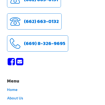
(662) 663-0132
(669) 8-326-9695
Menu
Home
About Us