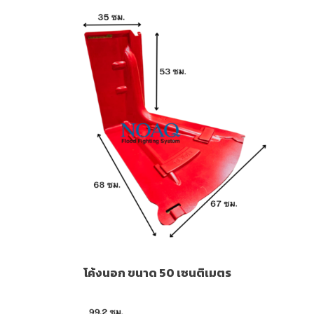
โค้งนอก ขนาด 50 เซนติเมตร