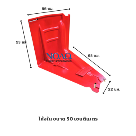
โค้งใน ขนาด 50 เซนติเมตร