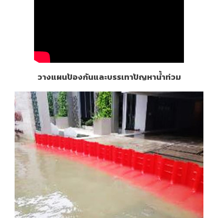
วางแผนป้องกันและบรรเทาปัญหาน้ำท่วม